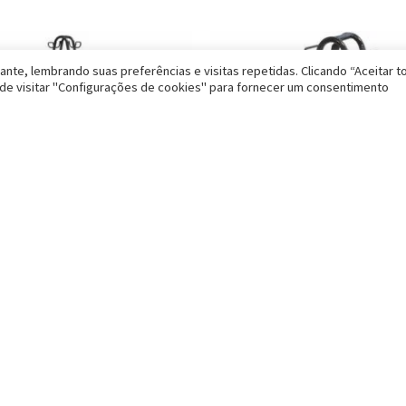
nte, lembrando suas preferências e visitas repetidas. Clicando “Aceitar t
e visitar "Configurações de cookies" para fornecer um consentimento
Acessórios
ara Halteres 11 Pares
Suporte para Halteres 5 Pares