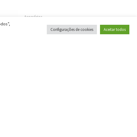
Acessórios
odos”,
Suporte Parede P/10 Barras
Configurações de cookies
Aceitar todos