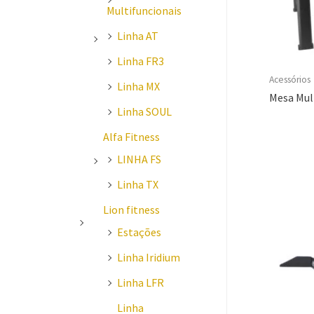
Multifuncionais
Linha AT
Linha FR3
Acessórios
Linha MX
Mesa Mult
Linha SOUL
Alfa Fitness
LINHA FS
Linha TX
Lion fitness
Estações
Linha Iridium
Linha LFR
Linha