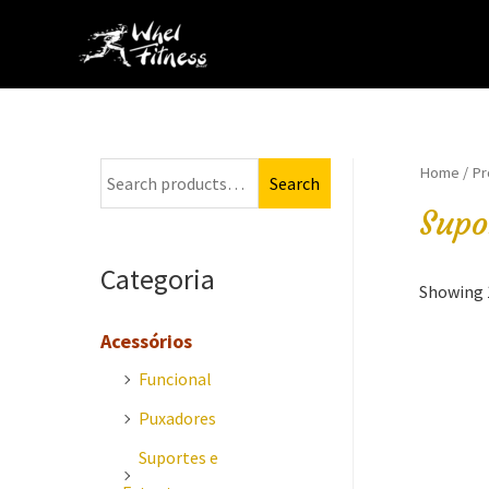
Ir
para
o
conteúdo
Home
/
Pr
S
Search
e
Supo
a
Categoria
r
Showing 1
c
Acessórios
h
Funcional
f
Puxadores
o
r
Suportes e