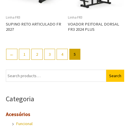
Linha FR3
Linha FR3
SUPINO RETO ARTICULADO FR
VOADOR PEITORAL DORSAL
2027
FR3 2024 PLUS
←
1
2
3
4
5
S
Search
e
a
Categoria
r
c
Acessórios
h
Funcional
f