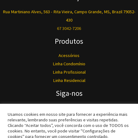
Rua Martiniano Alves, 563 - Rita Vieira, Campo Grande, MS, Brazil 79052-
430
67 3042-7206
Produtos
Acessórios
Linha Condomínio
Linha Profissional
Linha Residencial
Siga-nos
Usamos cookies em nosso site para fornecer a experiência mais
relevante, lembrando suas preferências e visitas repetidas.
Clicando “Aceitar todos”, você concorda com o uso de TODOS os
cookies. No entanto, você pode visitar "Configurações de
cookies" para fornecer um consentimento controlado.