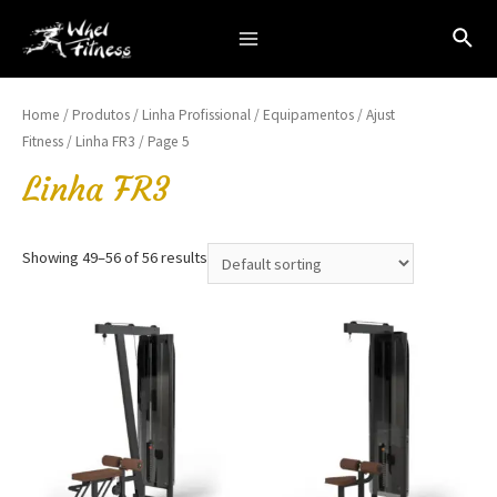
Ir
Pesq
para
Main
o
Menu
conteúdo
Home
/
Produtos
/
Linha Profissional
/
Equipamentos
/
Ajust
Fitness
/
Linha FR3
/ Page 5
Linha FR3
Showing 49–56 of 56 results