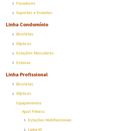
o
Puxadores
r
Suportes e Estantes
:
Linha Condomínio
Bicicletas
Elípticos
Estações Musculares
Esteiras
Linha Profissional
Bicicletas
Elípticos
Equipamentos
Ajust Fitness
Estações Multifuncionais
Linha AT