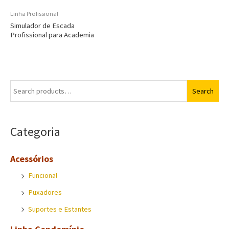
Linha Profissional
Simulador de Escada
Profissional para Academia
S
Search
e
a
Categoria
r
c
Acessórios
h
Funcional
f
o
Puxadores
r
Suportes e Estantes
: