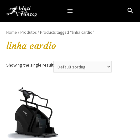
Ir
Pesq
para
Main
o
Menu
conteúdo
Home
/
Produtos
/ Products tagged “linha cardio”
linha cardio
Showing the single result