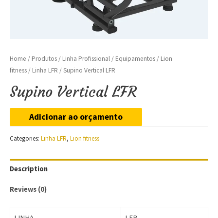
Home
/
Produtos
/
Linha Profissional
/
Equipamentos
/
Lion
fitness
/
Linha LFR
/ Supino Vertical LFR
Supino Vertical LFR
Adicionar ao orçamento
Categories:
Linha LFR
,
Lion fitness
Description
Reviews (0)
LINHA
LFR